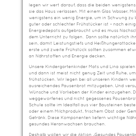
legen wir wert darauf, dass die beiden wenigstens 
sie das Haus verlassen. Mit einem Glas Wasser, M
wenigstens ein wenig Energie, um in Schwung zu 
guter oder schlechter Frühstücker ist – nach eini
Energiedepots aufgebraucht und es muss Nachsch
dem Unterricht zu folgen. Dann sollte natürlich ih
sein, damit Leistungstiefs und Heißhungerattack
erste und zweite Frühstück sollten zusammen etwa
an Nährstoffen und Energie decken.
Unsere Kindergartenkinder Mats und Lina spiele
und dann ist meist nicht genug Zeit und Ruhe, u
frühstücken. Wir legen bei all unseren Kindern we
ausreichendes Pausenbrot mitzugeben. Und versuc
Wünsche und Vorlieben der Kinder einzugehen. Den
weggeworfenes und nicht gegessenes Pausenbrot.
Schule sollte im Idealfall aus vier Bausteinen best
oder einem Milchprodukt, frischem Obst oder G
Getränk. Diese Komponenten liefern wichtige Nährs
gesundes Heranwachsen brauchen.
Deshalb wollen wir die Aktion „Gesundes Pausenbr