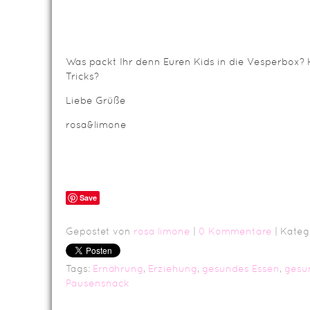
Was packt Ihr denn Euren Kids in die Vesperbox? H
Tricks?
Liebe Grüße
rosa&limone
Save
Gepostet von
rosa limone
|
0 Kommentare
| Kateg
Tags:
Ernährung
,
Erziehung
,
gesundes Essen
,
gesu
Pausensnack