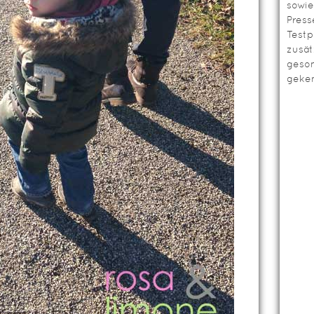
sowie
Press
Testp
zusät
geso
geken