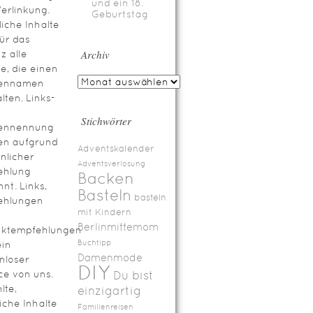
und ein 18.
erlinkung.
Geburtstag
iche Inhalte
für das
Archiv
z alle
te, die einen
ennamen
lten. Links-
Stichwörter
ennennung
en aufgrund
Adventskalender
nlicher
Adventsverlosung
ehlung
Backen
nt. Links,
Basteln
basteln
ehlungen
mit Kindern
Berlinmittemom
uktempfehlungen
Buchtipp
ein
Damenmode
nloser
DIY
ce von uns.
Du bist
lte,
einzigartig
iche Inhalte
Familienreisen