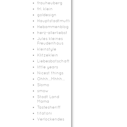
frauheuberg
frl. klein
goldesign
Hauptstadtmutti
Hebammenblog
herz-allerliebst
Jules kleines
Freudenhaus
kleinstyle
Klitzeklein
Liebesbotschaft
little years
Nicest things
Ohhh…Mhhh…
Slomo
smow
Stadt Land
Mama
Tastesheriff
titatoni
Verlockendes