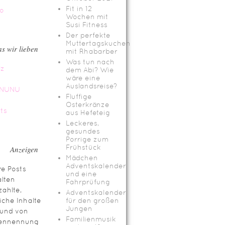
Fit in 12
Wochen mit
Susi Fitness
Der perfekte
Muttertagskuchen
s wir lieben
mit Rhabarber
Was tun nach
dem Abi? Wie
wäre eine
Auslandsreise?
Fluffige
Osterkränze
aus Hefeteig
Leckeres,
gesundes
Porrige zum
Frühstück
Anzeigen
Mädchen
Adventskalender
e Posts
und eine
lten
Fahrprüfung
ahlte,
Adventskalender
iche Inhalte
für den großen
Jungen
rund von
Familienmusik
ennennung