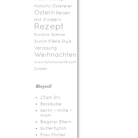
nununu
Ostereier
Ostern
Reisen
mit Kindern
Rezept
Rückblick
Sarenza
Scotch R'Belle
Style
Verlosung
Weihnachten
www.nununuworld.com
Zutaten
Blogroll
23qm Stil
Backbube
berlin – mitte –
mom
Blogstar Eltern
butterflyfish
Frau Mutter