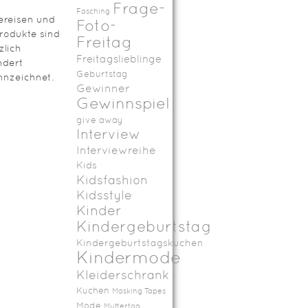
Frage-
Fasching
ereisen und
Foto-
rodukte sind
Freitag
zlich
Freitagslieblinge
ndert
Geburtstag
nzeichnet.
Gewinner
Gewinnspiel
give away
Interview
Interviewreihe
Kids
Kidsfashion
Kidsstyle
Kinder
Kindergeburtstag
Kindergeburtstagskuchen
Kindermode
Kleiderschrank
Kuchen
Masking Tapes
Mode
Muttertag