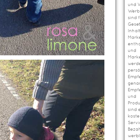
und V
Werbl
sind 
Geset
Inhal
Mark
entha
und
Mark
werd
persö
Empf
genan
Empf
und
Prod
sind 
koste
Servi
Bezah
werbl