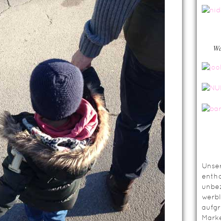
Wa
Unser
entha
unbez
werbl
aufg
Mark