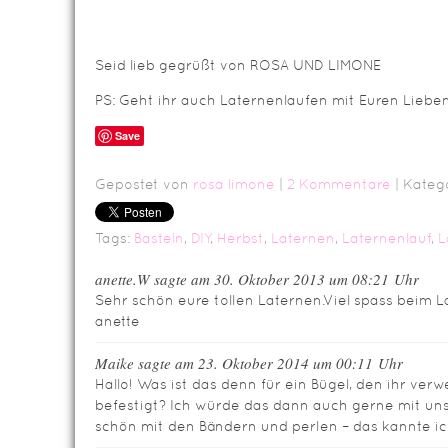
Seid lieb gegrüßt von ROSA UND LIMONE
PS: Geht ihr auch Laternenlaufen mit Euren Liebe
Save
Gepostet von
rosa limone
|
2 Kommentare
| Kateg
Tags:
Basteln
,
DIY
,
Herbst
,
Laternen
,
Laternenlauf
,
L
anette.W sagte am 30. Oktober 2013 um 08:21 Uhr
Sehr schön eure tollen Laternen.Viel spass beim L
anette
Maike sagte am 23. Oktober 2014 um 00:11 Uhr
Hallo! Was ist das denn für ein Bügel, den ihr ver
befestigt? Ich würde das dann auch gerne mit un
schön mit den Bändern und perlen – das kannte ic