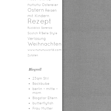
nununu
Ostereier
Ostern
Reisen
mit Kindern
Rezept
Rückblick
Sarenza
Scotch R'Belle
Style
Verlosung
Weihnachten
www.nununuworld.com
Zutaten
Blogroll
23qm Stil
Backbube
berlin – mitte –
mom
Blogstar Eltern
butterflyfish
Frau Mutter