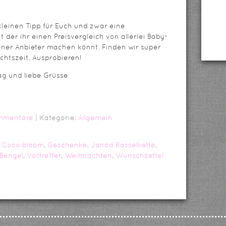
leinen Tipp für Euch und zwar eine
it der ihr einen Preisvergleich von allerlei Baby-
ner Anbieter machen könnt. Finden wir super
achtszeit. Ausprobieren!
ag und liebe Grüsse
mmentare
| Kategorie:
Allgemein
 Coco bloom
,
Geschenke
,
Janod Rasselkette
,
Bengel
,
Volltreffer
,
Weihnachten
,
Wunschzettel