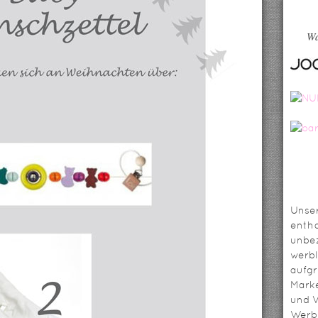
Wa
Unser
entha
unbez
werbl
aufg
Mark
und V
Werbl