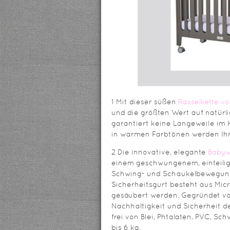
1 Mit dieser süßen
Rasselkette v
und die größten Wert auf natürl
garantiert keine Langeweile im 
in warmen Farbtönen werden Ihr
2 Die innovative, elegante
Babyw
einem geschwungenem, einteilig
Schwing- und Schaukelbewegunge
Sicherheitsgurt besteht aus Mic
gesäubert werden. Gegründet vo
Nachhaltigkeit und Sicherheit de
frei von Blei, Phtalaten, PVC, S
bis 6 kg.