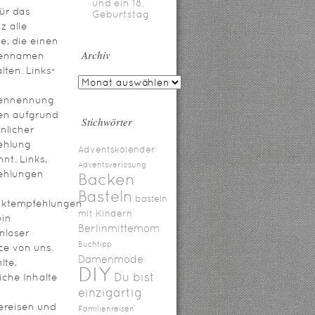
und ein 18.
für das
Geburtstag
z alle
te, die einen
Archiv
ennamen
lten. Links-
ennennung
en aufgrund
Stichwörter
nlicher
ehlung
Adventskalender
nt. Links,
Adventsverlosung
ehlungen
Backen
Basteln
basteln
uktempfehlungen
mit Kindern
ein
Berlinmittemom
nloser
Buchtipp
ce von uns.
Damenmode
lte,
DIY
Du bist
iche Inhalte
einzigartig
ereisen und
Familienreisen