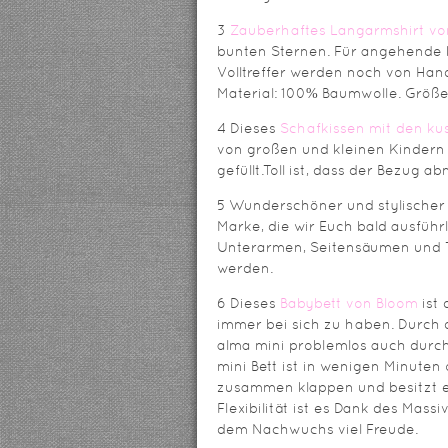
3
Zauberhaftes Langarmshirt von
bunten Sternen. Für angehende k
Volltreffer werden noch von Hand
Material: 100% Baumwolle. Größe
4 Dieses
Schafkissen mit den k
von großen und kleinen Kindern h
gefüllt.Toll ist, dass der Bezug
5 Wunderschöner und stylischer
Marke, die wir Euch bald ausführ
Unterarmen, Seitensäumen und Ta
werden.
6 Dieses
Babybett von Bloom
ist 
immer bei sich zu haben. Durch 
alma mini problemlos auch durc
mini Bett ist in wenigen Minuten
zusammen klappen und besitzt ei
Flexibilität ist es Dank des Massi
dem Nachwuchs viel Freude.