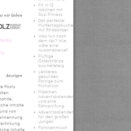
Fit in 12
Wochen mit
s wir lieben
Susi Fitness
Der perfekte
Muttertagskuchen
mit Rhabarber
Was tun nach
dem Abi? Wie
wäre eine
Auslandsreise?
Fluffige
Osterkränze
aus Hefeteig
Leckeres,
Anzeigen
gesundes
Porrige zum
Frühstück
e Posts
Mädchen
lten
Adventskalender
ahlte,
und eine
iche Inhalte
Fahrprüfung
rund von
Adventskalender
für den großen
ennennung
Jungen
erlinkung.
Familienmusik
iche Inhalte