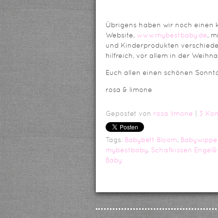
Übrigens haben wir noch einen k
Website,
www.mybestbaby.de
, m
und Kinderprodukten verschiede
hilfreich, vor allem in der Weihn
Euch allen einen schönen Sonnt
rosa & limone
Gepostet von
rosa limone
|
3 Ko
Tags:
Babybett Bloom
,
Babywippe
mybestbaby
,
Schafkissen Engel&
Baby