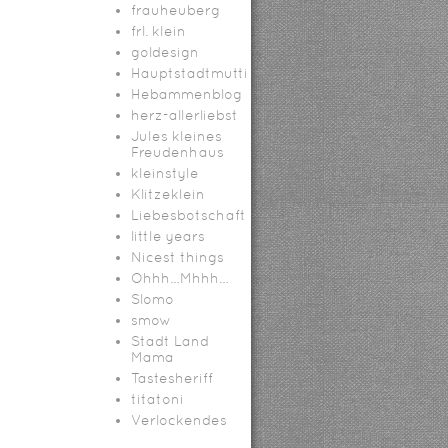
frauheuberg
frl. klein
goldesign
Hauptstadtmutti
Hebammenblog
herz-allerliebst
Jules kleines
Freudenhaus
kleinstyle
Klitzeklein
Liebesbotschaft
little years
Nicest things
Ohhh…Mhhh…
Slomo
smow
Stadt Land
Mama
Tastesheriff
titatoni
Verlockendes