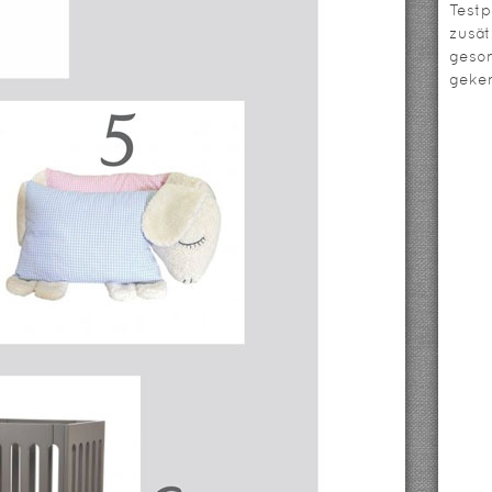
Testp
zusät
geso
geken