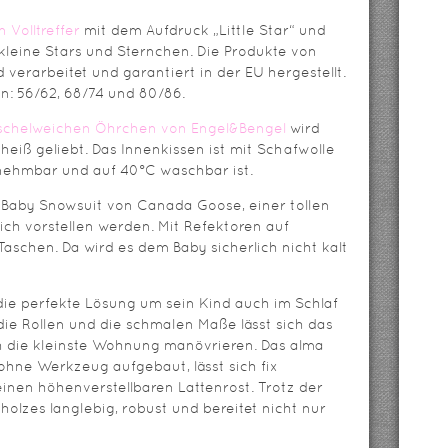
 Volltreffer
mit dem Aufdruck „Little Star“ und
leine Stars und Sternchen. Die Produkte von
 verarbeitet und garantiert in der EU hergestellt.
n: 56/62, 68/74 und 80/86.
uschelweichen Öhrchen von Engel&Bengel
wird
eiß geliebt. Das Innenkissen ist mit Schafwolle
 abnehmbar und auf 40°C waschbar ist.
 Baby Snowsuit von Canada Goose, einer tollen
lich vorstellen werden. Mit Refektoren auf
schen. Da wird es dem Baby sicherlich nicht kalt
die perfekte Lösung um sein Kind auch im Schlaf
die Rollen und die schmalen Maße lässt sich das
h die kleinste Wohnung manövrieren. Das alma
 ohne Werkzeug aufgebaut, lässt sich fix
nen höhenverstellbaren Lattenrost. Trotz der
vholzes langlebig, robust und bereitet nicht nur