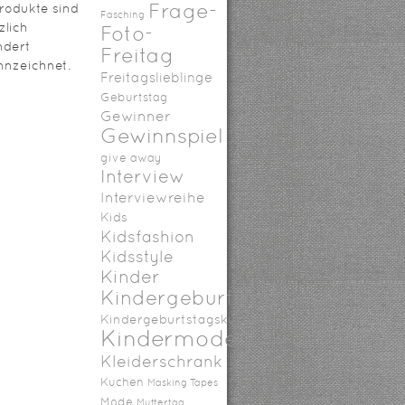
Frage-
rodukte sind
Fasching
zlich
Foto-
ndert
Freitag
nzeichnet.
Freitagslieblinge
Geburtstag
Gewinner
Gewinnspiel
give away
Interview
Interviewreihe
Kids
Kidsfashion
Kidsstyle
Kinder
Kindergeburtstag
Kindergeburtstagskuchen
Kindermode
Kleiderschrank
Kuchen
Masking Tapes
Mode
Muttertag