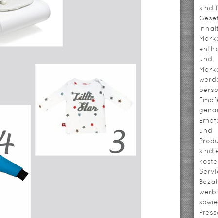
sind 
Geset
Inhal
Mark
entha
und
Mark
werd
persö
Empf
genan
Empf
und
Prod
sind 
koste
Servi
Bezah
werbl
sowie
Press