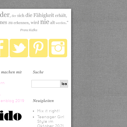
 machen mit
Suche
Neuigkeiten
Mix it right!
Teenager Girl
Style im
Oktober 2021