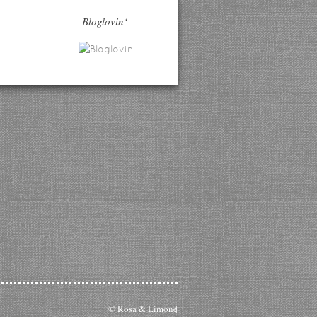
Bloglovin‘
© Rosa & Limone
|