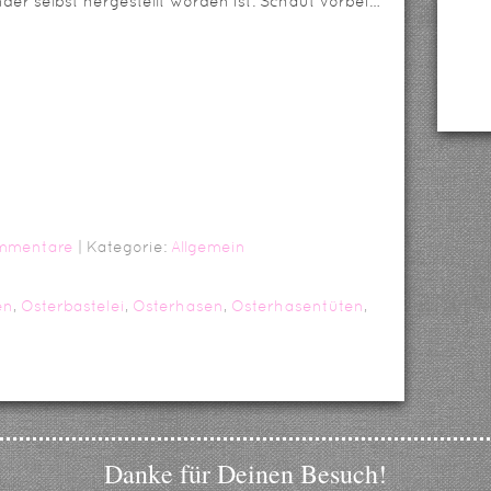
der selbst hergestellt worden ist. Schaut vorbei…
mmentare
| Kategorie:
Allgemein
en
,
Osterbastelei
,
Osterhasen
,
Osterhasentüten
,
Danke für Deinen Besuch!