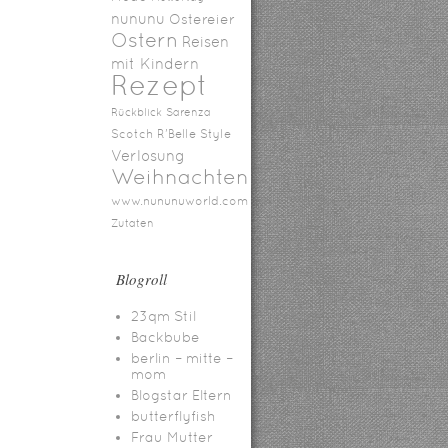
nununu
Ostereier
Ostern
Reisen
mit Kindern
Rezept
Rückblick
Sarenza
Scotch R'Belle
Style
Verlosung
Weihnachten
www.nununuworld.com
Zutaten
Blogroll
23qm Stil
Backbube
berlin – mitte –
mom
Blogstar Eltern
butterflyfish
Frau Mutter