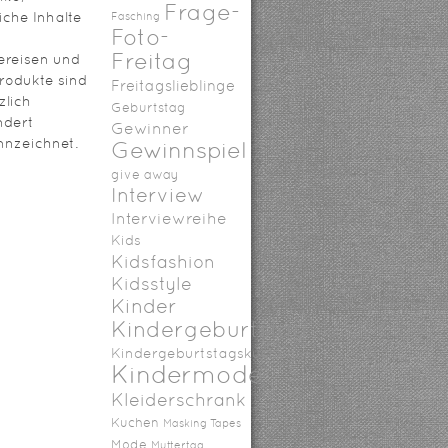
Frage-
iche Inhalte
Fasching
Foto-
Freitag
ereisen und
rodukte sind
Freitagslieblinge
zlich
Geburtstag
ndert
Gewinner
nzeichnet.
Gewinnspiel
give away
Interview
Interviewreihe
Kids
Kidsfashion
Kidsstyle
Kinder
Kindergeburtstag
Kindergeburtstagskuchen
Kindermode
Kleiderschrank
Kuchen
Masking Tapes
Mode
Muttertag