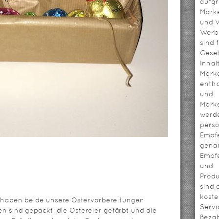
aufg
Mark
und V
Werbl
sind 
Geset
Inhal
Mark
entha
und
Mark
werd
persö
Empf
genan
Empf
und
Prod
sind 
koste
r haben beide unsere Ostervorbereitungen
Servi
n sind gepackt, die Ostereier gefärbt und die
Bezah