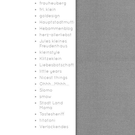
frauheuberg
frl. klein
goldesign
Hauptstadtmutti
Hebammenblog
herz-allerliebst
Jules kleines
Freudenhaus
kleinstyle
Klitzeklein
Liebesbotschaft
little years
Nicest things
Ohhh…Mhhh…
Slomo
smow
Stadt Land
Mama
Tastesheriff
titatoni
Verlockendes