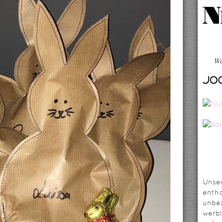
Wa
Unser
entha
unbez
werbl