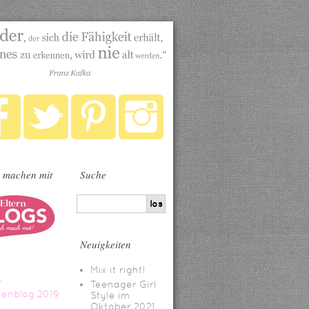
 machen mit
Suche
Neuigkeiten
Mix it right!
Teenager Girl
Style im
Oktober 2021