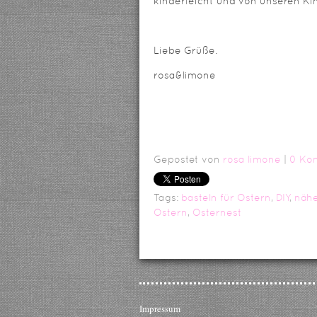
kinderleicht und von unseren Kin
Liebe Grüße.
rosa&limone
Gepostet von
rosa limone
|
0 Ko
Tags:
basteln für Ostern
,
DIY
,
näh
Ostern
,
Osternest
Impressum