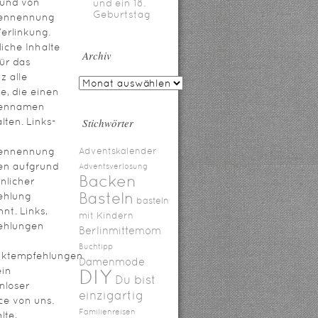
rund von
und ein 18.
Geburtstag
ennennung
erlinkung.
iche Inhalte
Archiv
für das
z alle
te, die einen
ennamen
lten. Links-
Stichwörter
ennennung
Adventskalender
en aufgrund
Adventsverlosung
Backen
nlicher
Basteln
ehlung
basteln
nt. Links,
mit Kindern
ehlungen
Berlinmittemom
Buchtipp
uktempfehlungen
Damenmode
ein
DIY
Du bist
nloser
einzigartig
ce von uns.
Familienreisen
lte,