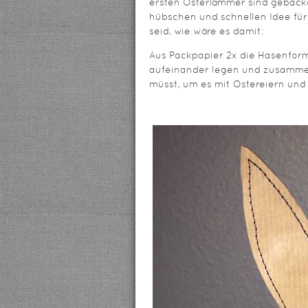
ersten Osterlämmer sind gebacke
hübschen und schnellen Idee fü
seid, wie wäre es damit:
Aus Packpapier 2x die Hasenfor
aufeinander legen und zusammen
müsst, um es mit Ostereiern und 