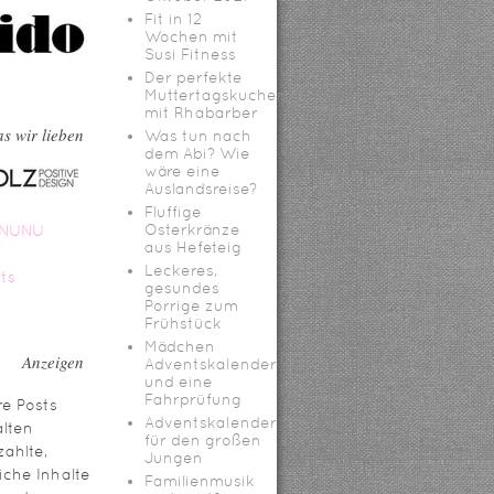
Fit in 12
Wochen mit
Susi Fitness
Der perfekte
Muttertagskuchen
mit Rhabarber
s wir lieben
Was tun nach
dem Abi? Wie
wäre eine
Auslandsreise?
Fluffige
Osterkränze
aus Hefeteig
Leckeres,
gesundes
Porrige zum
Frühstück
Mädchen
Anzeigen
Adventskalender
und eine
Fahrprüfung
e Posts
Adventskalender
lten
für den großen
ahlte,
Jungen
iche Inhalte
Familienmusik