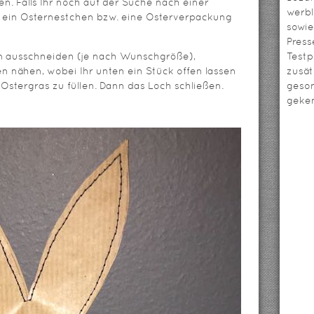
n. Falls Ihr noch auf der Suche nach einer
werbl
r ein Osternestchen bzw. eine Osterverpackung
sowie
Press
m ausschneiden (je nach Wunschgröße),
Testp
 nähen, wobei Ihr unten ein Stück offen lassen
zusät
Ostergras zu füllen. Dann das Loch schließen.
geso
geken