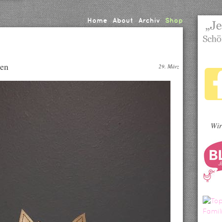
Home
About
Archiv
Shop
hen
29. März
Wir