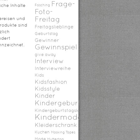
Frage-
iche Inhalte
Fasching
Foto-
Freitag
ereisen und
rodukte sind
Freitagslieblinge
zlich
Geburtstag
ndert
Gewinner
nzeichnet.
Gewinnspiel
give away
Interview
Interviewreihe
Kids
Kidsfashion
Kidsstyle
Kinder
Kindergeburtstag
Kindergeburtstagskuchen
Kindermode
Kleiderschrank
Kuchen
Masking Tapes
Mode
Muttertag