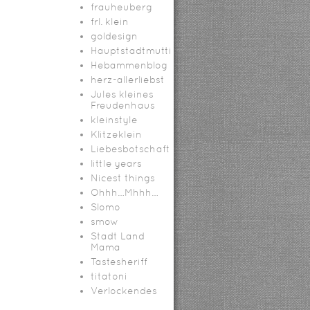
frauheuberg
frl. klein
goldesign
Hauptstadtmutti
Hebammenblog
herz-allerliebst
Jules kleines
Freudenhaus
kleinstyle
Klitzeklein
Liebesbotschaft
little years
Nicest things
Ohhh…Mhhh…
Slomo
smow
Stadt Land
Mama
Tastesheriff
titatoni
Verlockendes