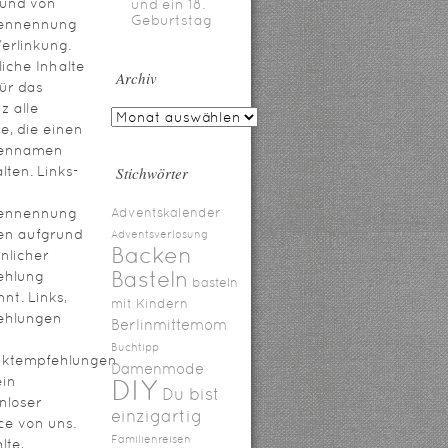
rund von
und ein 18.
Geburtstag
ennennung
erlinkung.
iche Inhalte
Archiv
für das
z alle
te, die einen
ennamen
lten. Links-
Stichwörter
ennennung
Adventskalender
en aufgrund
Adventsverlosung
Backen
nlicher
Basteln
ehlung
basteln
nt. Links,
mit Kindern
ehlungen
Berlinmittemom
Buchtipp
uktempfehlungen
Damenmode
ein
DIY
Du bist
nloser
einzigartig
ce von uns.
Familienreisen
lte,