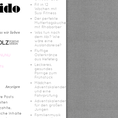
Fit in 12
Wochen mit
Susi Fitness
Der perfekte
Muttertagskuchen
mit Rhabarber
s wir lieben
Was tun nach
dem Abi? Wie
wäre eine
Auslandsreise?
Fluffige
Osterkränze
aus Hefeteig
Leckeres,
gesundes
Porrige zum
Frühstück
Mädchen
Anzeigen
Adventskalender
und eine
Fahrprüfung
e Posts
Adventskalender
lten
für den großen
ahlte,
Jungen
iche Inhalte
Familienmusik