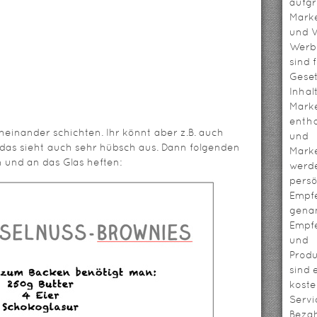
aufg
Mark
und V
Werbl
sind 
Geset
Inhal
Mark
entha
heinander schichten. Ihr könnt aber z.B. auch
und
 das sieht auch sehr hübsch aus. Dann folgenden
Mark
 und an das Glas heften:
werd
persö
Empf
genan
Empf
und
Prod
sind 
koste
Servi
Bezah