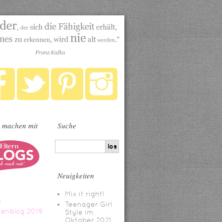
 machen mit
Suche
Neuigkeiten
Mix it right!
Teenager Girl
Style im
Oktober 2021