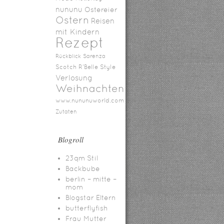
nununu
Ostereier
Ostern
Reisen
mit Kindern
Rezept
Rückblick
Sarenza
Scotch R'Belle
Style
Verlosung
Weihnachten
www.nununuworld.com
Zutaten
Blogroll
23qm Stil
Backbube
berlin – mitte –
mom
Blogstar Eltern
butterflyfish
Frau Mutter