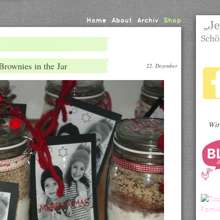
Home
About
Archiv
Shop
rownies in the Jar
22. Dezember
Wir