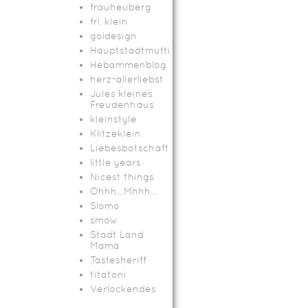
frauheuberg
frl. klein
goldesign
Hauptstadtmutti
Hebammenblog
herz-allerliebst
Jules kleines
Freudenhaus
kleinstyle
Klitzeklein
Liebesbotschaft
little years
Nicest things
Ohhh…Mhhh…
Slomo
smow
Stadt Land
Mama
Tastesheriff
titatoni
Verlockendes