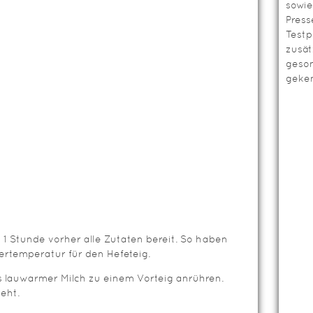
sowie
Press
Testp
zusät
geso
geken
a 1 Stunde vorher alle Zutaten bereit. So haben
rtemperatur für den Hefeteig.
as lauwarmer Milch zu einem Vorteig anrühren.
eht.