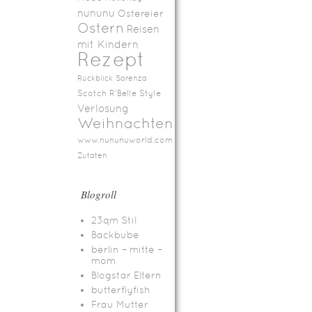
nununu
Ostereier
Ostern
Reisen
mit Kindern
Rezept
Rückblick
Sarenza
Scotch R'Belle
Style
Verlosung
Weihnachten
www.nununuworld.com
Zutaten
Blogroll
23qm Stil
Backbube
berlin – mitte –
mom
Blogstar Eltern
butterflyfish
Frau Mutter