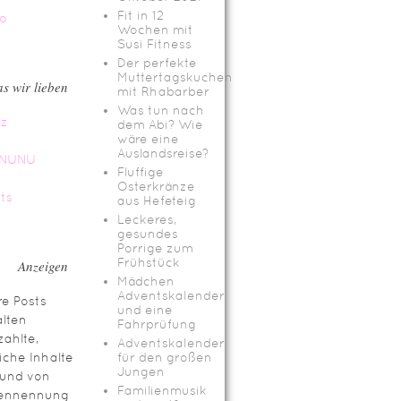
Fit in 12
Wochen mit
Susi Fitness
Der perfekte
Muttertagskuchen
s wir lieben
mit Rhabarber
Was tun nach
dem Abi? Wie
wäre eine
Auslandsreise?
Fluffige
Osterkränze
aus Hefeteig
Leckeres,
gesundes
Porrige zum
Frühstück
Anzeigen
Mädchen
Adventskalender
e Posts
und eine
lten
Fahrprüfung
ahlte,
Adventskalender
iche Inhalte
für den großen
Jungen
rund von
Familienmusik
ennennung