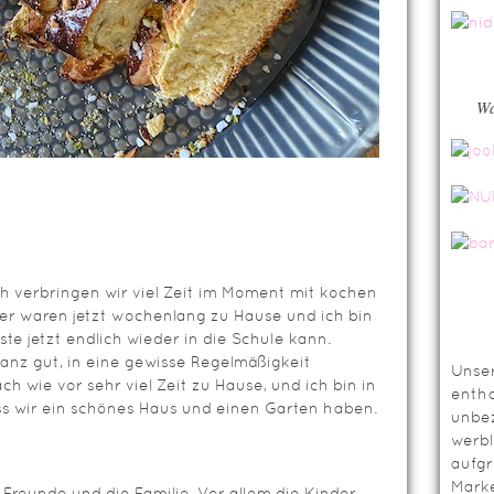
Wa
ch verbringen wir viel Zeit im Moment mit kochen
der waren jetzt wochenlang zu Hause und ich bin
este jetzt endlich wieder in die Schule kann.
anz gut, in eine gewisse Regelmäßigkeit
Unser
h wie vor sehr viel Zeit zu Hause, und ich bin in
entha
ass wir ein schönes Haus und einen Garten haben.
unbez
werbl
aufg
Mark
 Freunde und die Familie. Vor allem die Kinder