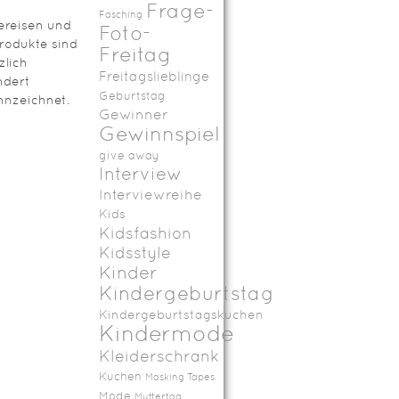
Frage-
Fasching
ereisen und
Foto-
rodukte sind
Freitag
zlich
Freitagslieblinge
ndert
Geburtstag
nzeichnet.
Gewinner
Gewinnspiel
give away
Interview
Interviewreihe
Kids
Kidsfashion
Kidsstyle
Kinder
Kindergeburtstag
Kindergeburtstagskuchen
Kindermode
Kleiderschrank
Kuchen
Masking Tapes
Mode
Muttertag