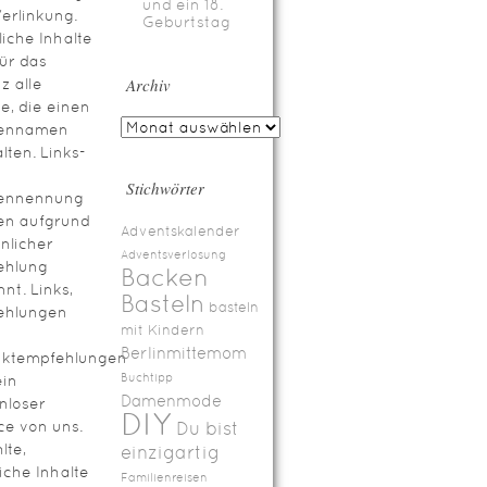
und ein 18.
erlinkung.
Geburtstag
iche Inhalte
für das
Archiv
z alle
te, die einen
ennamen
lten. Links-
Stichwörter
ennennung
en aufgrund
Adventskalender
nlicher
Adventsverlosung
ehlung
Backen
nt. Links,
Basteln
basteln
ehlungen
mit Kindern
Berlinmittemom
uktempfehlungen
Buchtipp
ein
Damenmode
nloser
DIY
ce von uns.
Du bist
lte,
einzigartig
iche Inhalte
Familienreisen