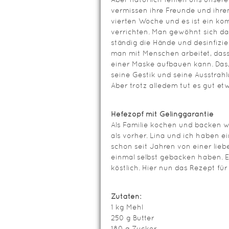
vermissen ihre Freunde und ihren 
vierten Woche und es ist ein ko
verrichten. Man gewöhnt sich da
ständig die Hände und desinfizie
man mit Menschen arbeitet, das
einer Maske aufbauen kann. Das
seine Gestik und seine Ausstrahl
Aber trotz alledem tut es gut e
Hefezopf mit Gelinggarantie
Als Familie kochen und backen w
als vorher. Lina und ich haben e
schon seit Jahren von einer lie
einmal selbst gebacken haben. E
köstlich. Hier nun das Rezept für
Zutaten:
1 kg Mehl
250 g Butter
180 g Zucker