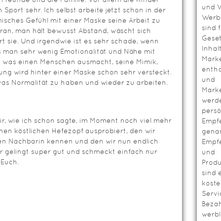
und V
Sport sehr. Ich selbst arbeite jetzt schon in der
Werbl
misches Gefühl mit einer Maske seine Arbeit zu
sind 
ran, man hält bewusst Abstand, wäscht sich
Geset
rt sie. Und irgendwie ist es sehr schade, wenn
Inhal
s man sehr wenig Emotionalität und Nähe mit
Mark
, was einen Menschen ausmacht, seine Mimik,
entha
ung wird hinter einer Maske schon sehr versteckt.
und
twas Normalität zu haben und wieder zu arbeiten.
Mark
werd
persö
ir, wie ich schon sagte, im Moment noch viel mehr
Empf
inen köstlichen Hefezopf ausprobiert, den wir
genan
ben Nachbarin kennen und den wir nun endlich
Empf
r gelingt super gut und schmeckt einfach nur
und
 Euch.
Prod
sind 
koste
Servi
Bezah
werbl