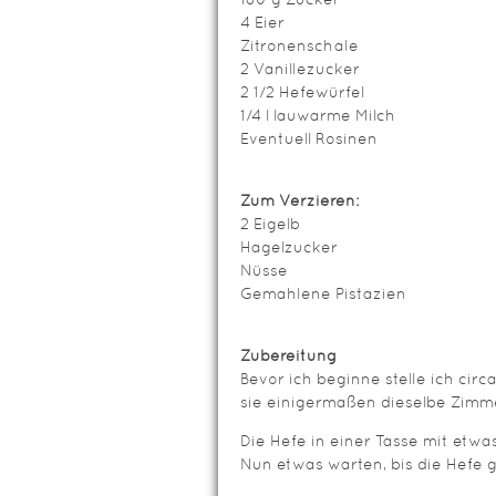
4 Eier
Zitronenschale
2 Vanillezucker
2 1/2 Hefewürfel
1/4 l lauwarme Milch
Eventuell Rosinen
Zum Verzieren:
2 Eigelb
Hagelzucker
Nüsse
Gemahlene Pistazien
Zubereitung
Bevor ich beginne stelle ich circ
sie einigermaßen dieselbe Zimme
Die Hefe in einer Tasse mit etw
Nun etwas warten, bis die Hefe g