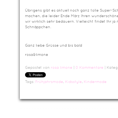
Übrigens gibt es aktuell noch ganz tolle Super-
machen, die leider Ende März Ihren wunderschön
wir wirklich sehr bedauern. Vielleicht findet Ihr j
Schnäppchen.
Ganz liebe Grüsse und bis bald
rosa&limone
Gepostet von
rosa limone
|
0 Kommentare
| Kateg
Tags:
Frühjahrsmode
,
Kidsstyle
,
Kindermode
Da
Impressum