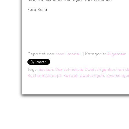
Eure Rosa
Gepostet von
rosa limone
|
| Kategorie:
Allgemein
Tags:
Backen
,
Der schnellste Zwetschgenkuchen d
Kuchenrezepept
,
Rezept
,
Zwetschgen
,
Zwetschge
Da
Impressum