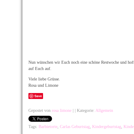
Nun wünschen wir Euch noch eine schöne Restwoche und hoffen
auf Euch auf.
Viele liebe Grüsse.
Rosa und Limone
Save
Gepostet von
rosa limone
|
| Kategorie:
Allgemein
Tags:
Barbietorte
,
Carlas Geburtstag
,
Kindergeburtstag
,
Kinde