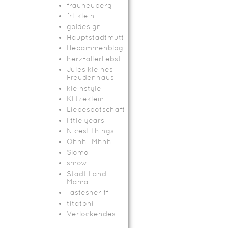
frauheuberg
frl. klein
goldesign
Hauptstadtmutti
Hebammenblog
herz-allerliebst
Jules kleines
Freudenhaus
kleinstyle
Klitzeklein
Liebesbotschaft
little years
Nicest things
Ohhh…Mhhh…
Slomo
smow
Stadt Land
Mama
Tastesheriff
titatoni
Verlockendes