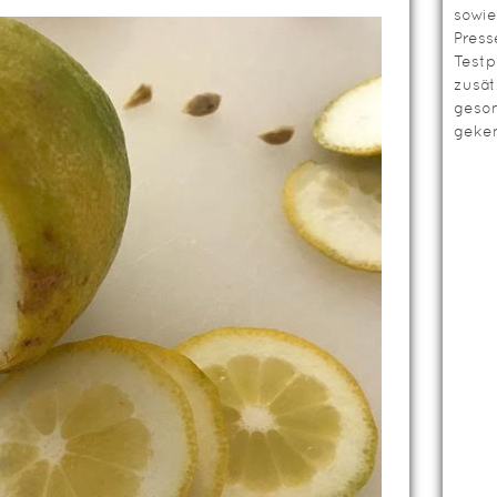
sowie
Press
Testp
zusät
geso
geken