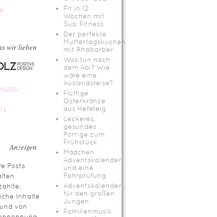
Fit in 12
Wochen mit
Susi Fitness
Der perfekte
Muttertagskuchen
s wir lieben
mit Rhabarber
Was tun nach
dem Abi? Wie
wäre eine
Auslandsreise?
Fluffige
Osterkränze
aus Hefeteig
Leckeres,
gesundes
Porrige zum
Frühstück
Anzeigen
Mädchen
Adventskalender
e Posts
und eine
Fahrprüfung
lten
Adventskalender
ahlte,
für den großen
iche Inhalte
Jungen
rund von
Familienmusik
ennennung