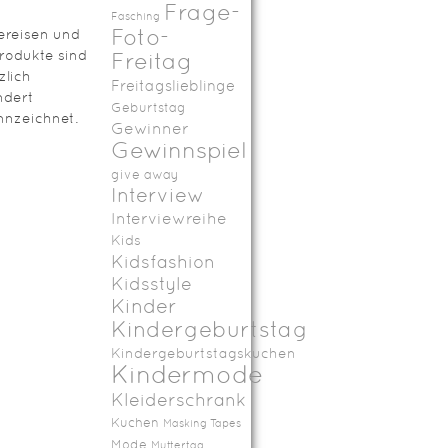
Frage-
Fasching
Foto-
ereisen und
rodukte sind
Freitag
zlich
Freitagslieblinge
ndert
Geburtstag
nzeichnet.
Gewinner
Gewinnspiel
give away
Interview
Interviewreihe
Kids
Kidsfashion
Kidsstyle
Kinder
Kindergeburtstag
Kindergeburtstagskuchen
Kindermode
Kleiderschrank
Kuchen
Masking Tapes
Mode
Muttertag