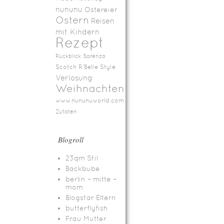
nununu
Ostereier
Ostern
Reisen
mit Kindern
Rezept
Rückblick
Sarenza
Scotch R'Belle
Style
Verlosung
Weihnachten
www.nununuworld.com
Zutaten
Blogroll
23qm Stil
Backbube
berlin – mitte –
mom
Blogstar Eltern
butterflyfish
Frau Mutter