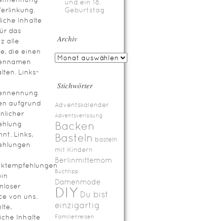
und ein 18.
erlinkung.
Geburtstag
iche Inhalte
für das
Archiv
z alle
te, die einen
ennamen
lten. Links-
Stichwörter
ennennung
en aufgrund
Adventskalender
nlicher
Adventsverlosung
Backen
ehlung
nt. Links,
Basteln
basteln
ehlungen
mit Kindern
Berlinmittemom
uktempfehlungen
Buchtipp
ein
Damenmode
nloser
DIY
Du bist
ce von uns.
einzigartig
lte,
iche Inhalte
Familienreisen