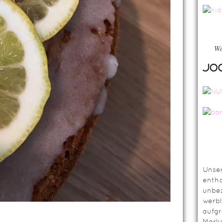
Wa
Unser
entha
unbez
werbl
aufg
Mark