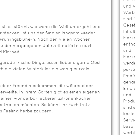
und V
Werbl
sind 
Geset
ist, es stürmt, wie wenn die Welt untergeht und
Inhal
r stecken, ist uns der Sinn so langsam wieder
Mark
Frühlingsblühern. Nach den vielen Wochen
entha
zu der vergangenen Jahrzeit natürlich auch
und
 Klarheit.
Mark
gerade frische Dinge, essen liebend gerne Obst
werd
h die vielen Winterkilos ein wenig purzeln
persö
Empf
genan
t einer Freundin bekommen, die während der
Empf
rweilte. In ihrem Garten gibt es einen eigenen
und
 einen wunderbar leckeren Zitronenkuchen
Prod
enthalten möchten. So könnt ihr Euch trotz
sind 
s Feeling herbeizaubern.
koste
Servi
Bezah
werbl