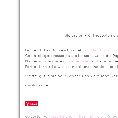
die ersten Frühlingsboten al
Ein herzliches Dankeschön geht an
Minidrops
für 
Geburtstagsaccessoires wie beispielsweise die Pa
Blumenschale sowie an
deinetorte
für die hübsch
Portraittorte (die wir fast nicht anschneiden konn
Startet gut in die neue Woche und viele liebe Grü
rosa&limone
Save
Gepostet von
rosa limone
|
4 Kommentare
| Kateg