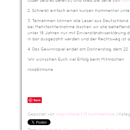
(oder seid es bereits!) und liked die Seite von
mar
2. Schreibt einfach einen kurzen Kommentar unter
3. Teilnehmen können alle Leser aus Deutschland.
bei Mehrfachteilnahme löschen wir alle betreffe
unter 18 Jahren nur mit Einverständniserklärung d
in bar ausgezahlt werden und der Rechtsweg ist 
4. Das Gewinnspiel endet am Donnerstag, dem 22.
Wir wünschen Euch viel Erfolg beim Mitmachen
rosa&limone
Save
Gepostet von
rosa limone
|
15 Kommentare
| Kateg
Tags:
Babydecke
,
Gewinnspiel
,
Helena Bode
,
Inter