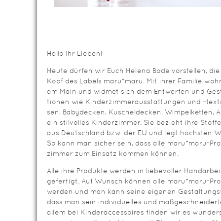
Hallo Ihr Lieben!
Heute dürfen wir Euch Helena Bode vorstellen, die 
Kopf des Labels maru*maru. Mit ihrer Fami­lie wohn
am Main und widmet sich dem Ent­wer­fen und Gestal­
tio­nen wie Kin­der­zim­mer­aus­stat­tun­gen und –tex­ti
sen, Baby­de­cken, Kuschel­de­cken, Wim­pel­ket­ten, 
ein stil­vol­les Kin­der­zim­mer. Sie bezieht ihre Stof
aus Deutsch­land bzw. der EU und legt höchs­ten Wert
So kann man sicher sein, dass alle maru*maru-Prod
zim­mer zum Ein­satz kom­men können.
Alle ihre Produkte wer­den in lie­be­vol­ler Hand­ar­beit 
gefer­tigt. Auf Wunsch können alle maru*maru-Produk
werden und man kann seine eigenen Gestal­tungs­wü
dass man sein indi­vi­du­el­les und maß­ge­schnei­de
allem bei Kinderaccessoires finden wir es wunder