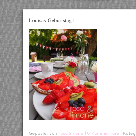
Louisas-Geburtstag1
Gepostet von
rosa limone
|
0 Kommentare
| Kateg