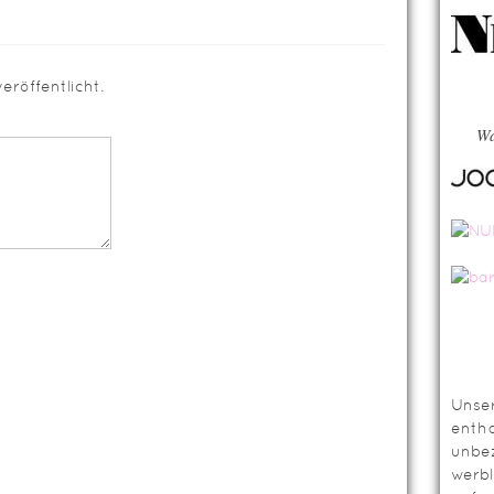
eröffentlicht.
Wa
Unser
entha
unbez
werbl