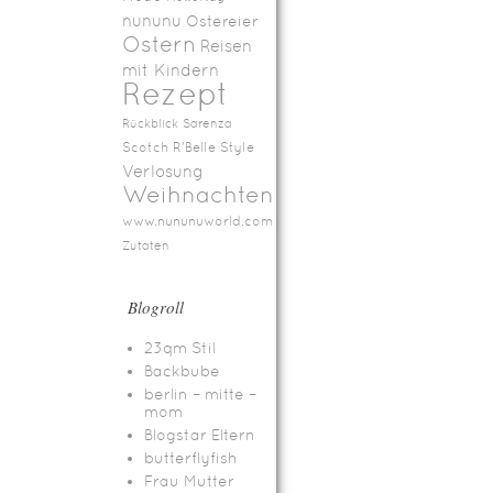
nununu
Ostereier
Ostern
Reisen
mit Kindern
Rezept
Rückblick
Sarenza
Scotch R'Belle
Style
Verlosung
Weihnachten
www.nununuworld.com
Zutaten
Blogroll
23qm Stil
Backbube
berlin – mitte –
mom
Blogstar Eltern
butterflyfish
Frau Mutter