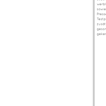
werbl
sowie
Press
Testp
zusät
geso
geken