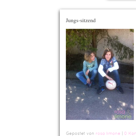
Jungs-sitzend
Gepostet von
rosa limone
|
0 Ko