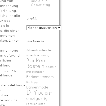
rund von
und ein 18.
Geburtstag
ennennung
erlinkung.
iche Inhalte
Archiv
für das
z alle
te, die einen
ennamen
lten. Links-
Stichwörter
ennennung
Adventskalender
en aufgrund
Adventsverlosung
Backen
nlicher
Basteln
ehlung
basteln
nt. Links,
mit Kindern
ehlungen
Berlinmittemom
Buchtipp
uktempfehlungen
Damenmode
ein
DIY
Du bist
nloser
einzigartig
ce von uns.
Familienreisen
lte,