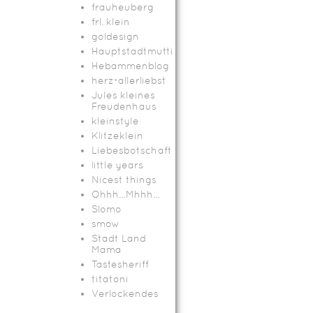
frauheuberg
frl. klein
goldesign
Hauptstadtmutti
Hebammenblog
herz-allerliebst
Jules kleines
Freudenhaus
kleinstyle
Klitzeklein
Liebesbotschaft
little years
Nicest things
Ohhh…Mhhh…
Slomo
smow
Stadt Land
Mama
Tastesheriff
titatoni
Verlockendes