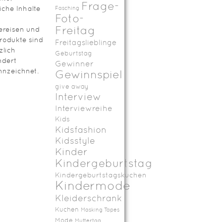
Frage-
iche Inhalte
Fasching
Foto-
Freitag
ereisen und
rodukte sind
Freitagslieblinge
zlich
Geburtstag
ndert
Gewinner
nzeichnet.
Gewinnspiel
give away
Interview
Interviewreihe
Kids
Kidsfashion
Kidsstyle
Kinder
Kindergeburtstag
Kindergeburtstagskuchen
Kindermode
Kleiderschrank
Kuchen
Masking Tapes
Mode
Muttertag