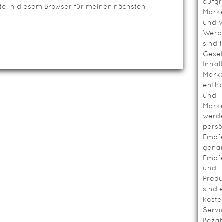
aufg
te in diesem Browser für meinen nächsten
Mark
und V
Werbl
sind 
Geset
Inhal
Mark
entha
und
Mark
werd
persö
Empf
genan
Empf
und
Prod
sind 
koste
Servi
Bezah