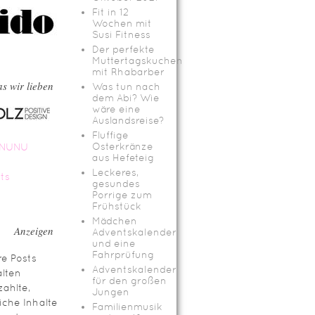
Fit in 12
Wochen mit
Susi Fitness
Der perfekte
Muttertagskuchen
mit Rhabarber
s wir lieben
Was tun nach
dem Abi? Wie
wäre eine
Auslandsreise?
Fluffige
Osterkränze
aus Hefeteig
Leckeres,
gesundes
Porrige zum
Frühstück
Mädchen
Anzeigen
Adventskalender
und eine
Fahrprüfung
e Posts
Adventskalender
lten
für den großen
ahlte,
Jungen
iche Inhalte
Familienmusik