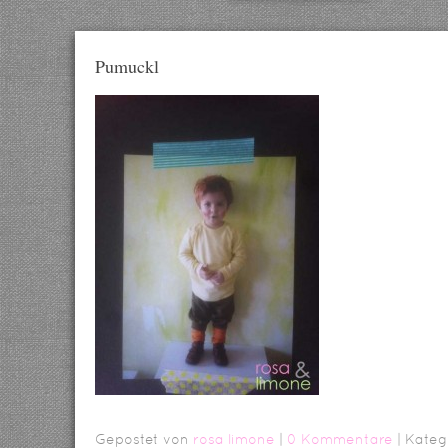
Pumuckl
Gepostet von
rosa limone
|
0 Kommentare
| Kateg