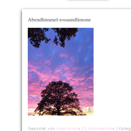
Abendhimmel-rosaundlimone
Gepostet von
rosa limone
|
0 Kommentare
| Kateg