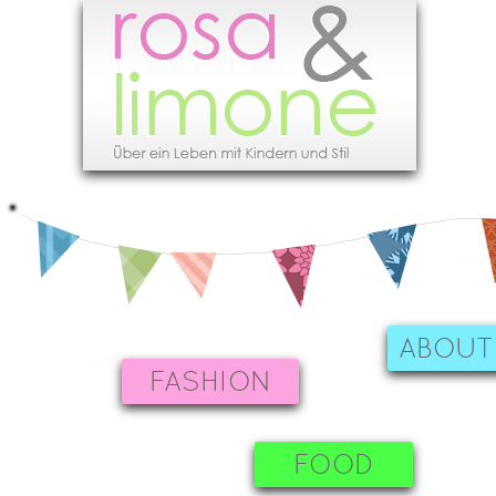
ABOUT
FASHION
FOOD