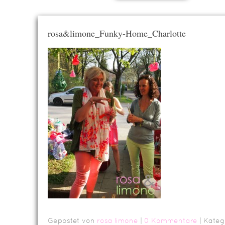
rosa&limone_Funky-Home_Charlotte
Gepostet von
rosa limone
|
0 Kommentare
| Kateg